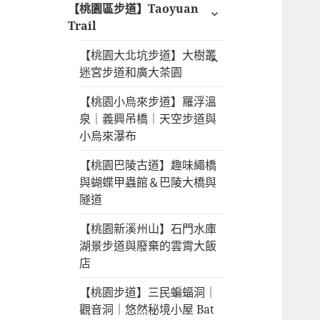
收合
【桃園區步道】Taoyuan
子選
Trail
單
【桃園大北坑步道】大樹叢
迷宮步道和廣大茶園
【桃園小烏來步道】羅浮溫
泉｜義興吊橋｜天空步道與
小烏來瀑布
【桃園巴陵古道】趣味繩橋
與蝴蝶甲蟲館＆巴陵大橋與
隧道
【桃園新溪州山】石門水庫
湖景步道與廢棄的雲霄大飯
店
【桃園步道】三民蝙蝠洞｜
觀音洞｜悠然秘境小屋 Bat