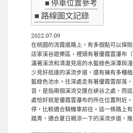
停車位置參考
路線圖文記錄
2022.07.09
在桃園的流霞道路上，有多個點可以探險
店家溪谷遊樂區，裡頭有著優霞雲瀑布（
滿著溪流和清澈見底的水藍綠色深潭與淺
少見好抵達的溪流步道，還有擁有多種植
藍綠色池水。往深處走有著優霞雲部落，優霞
音，是指兩個溪流交匯在峽谷之處，而這
處恰好就是優霞雲瀑布的所在位置附近。
停，比較適合騎機車前往。這一條路上有
踏青，適合夏日親涼一下的溪流步道，推薦