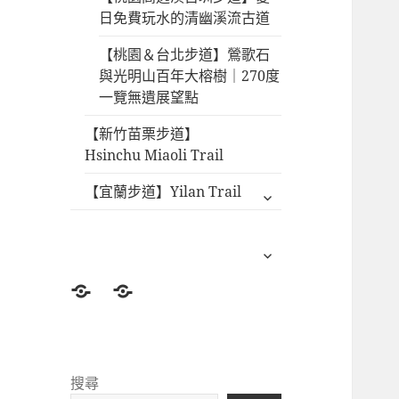
日免費玩水的清幽溪流古道
【桃園＆台北步道】鶯歌石
與光明山百年大榕樹｜270度
一覽無遺展望點
展開
【新竹苗栗步道】
子選
Hsinchu Miaoli Trail
單
展開
【宜蘭步道】Yilan Trail
子選
單
登山
北部
前準
登山
備
景點
Before
North
搜尋