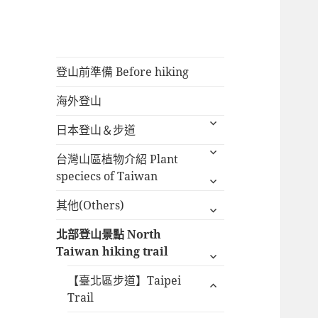
展開
登山前準備 Before hiking
子選
展開
海外登山
單
子選
展開
日本登山＆步道
單
子選
展開
台灣山區植物介紹 Plant
單
子選
speciecs of Taiwan
單
展開
其他(Others)
子選
收合
北部登山景點 North
單
子選
Taiwan hiking trail
單
展開
【臺北區步道】Taipei
子選
Trail
單