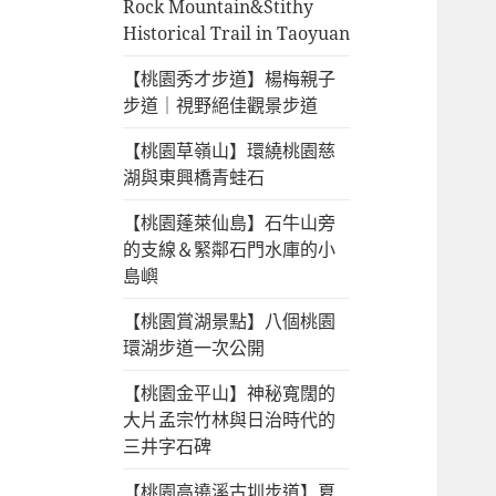
Rock Mountain&Stithy
Historical Trail in Taoyuan
【桃園秀才步道】楊梅親子
步道｜視野絕佳觀景步道
【桃園草嶺山】環繞桃園慈
湖與東興橋青蛙石
【桃園蓬萊仙島】石牛山旁
的支線＆緊鄰石門水庫的小
島嶼
【桃園賞湖景點】八個桃園
環湖步道一次公開
【桃園金平山】神秘寬闊的
大片孟宗竹林與日治時代的
三井字石碑
【桃園高遶溪古圳步道】夏