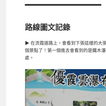
▃▃▃▃▃▃▃▃▃▃▃▃▃▃▃▃▃
路線圖文記錄
▶ 在流霞道路上，會看到下張這樣的大
個景點了！第一個進去會看到的是鐵木瀑
處。