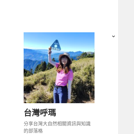
跳
展開
展開
至
主
子選
子選
要
單
單
內
容
台灣呼瑪
分享台灣大自然相關資訊與知識
的部落格