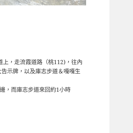
上，走流霞道路（桃112)，往內
的大告示牌，以及庫志步道＆嘎嘎生
邊，而庫志步道來回約1小時