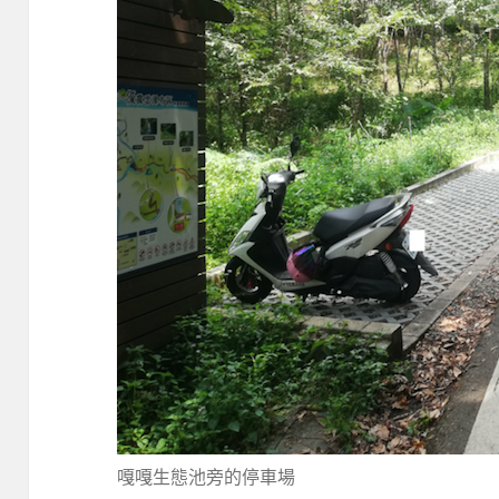
嘎嘎生態池旁的停車場