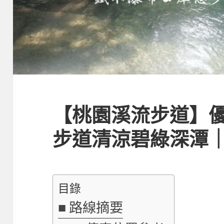
【桃園溪流步道】
步道清涼碧綠深潭
目錄
路線摘要