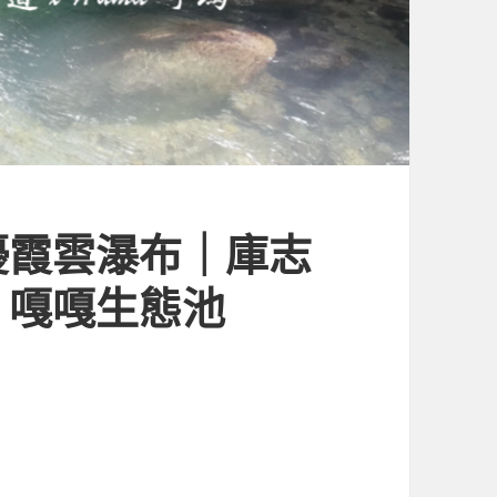
優霞雲瀑布｜庫志
｜嘎嘎生態池