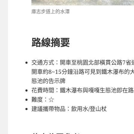
庫志步道上的水潭
路線摘要
交通方式：開車至桃園北部橫貫公路7省道
開車約8~15分鐘沿路可見到鐵木瀑布
態池的告示牌
花費時間：鐵木瀑布與嘎嘎生態池即在路
難度：☆
建議攜帶物品：飲用水/登山杖