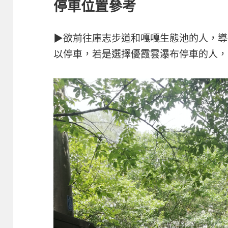
停車位置參考
▶欲前往庫志步道和嘎嘎生態池的人，導
以停車，若是選擇優霞雲瀑布停車的人，