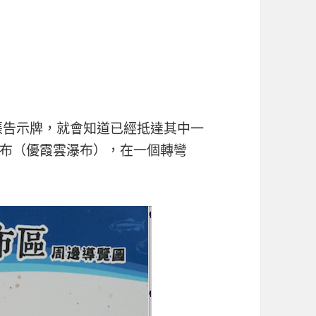
張告示牌，就會知道已經抵達其中一
布（優霞雲瀑布），在一個轉彎