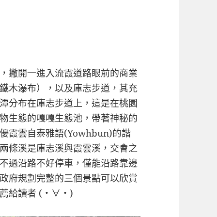
，撇開一進入流霞道路眼前的商業
鐵木瀑布），以及庫志步道，其充
潭分布在庫志步道上，這是在桃園
物生態的嘎嘎生態池，帶著神秘的
雲自泰雅語(Yowhbun)的諧
兩條溪是庫志溪與霞雲溪，交會之
不過沿路不好停車，僅能沿路靠邊
政府規劃完整的三個景點可以欣賞
給讀者 (・∀・)