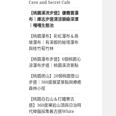
Cave and Secret Cafe
【桃園溪流步道】優霞雲瀑
布｜庫志步道清涼碧綠深潭
｜嘎嘎生態池
【桃園瀑布】彩虹瀑布＆高
坡瀑布｜有溪蝦的秘境瀑布
與桂竹筍竹林
【桃園瀑布步道】6個桃園沁
涼瀑布步道｜桃園溪流景點
【桃園爬山】20個桃園登山
步道｜360度展望景點與療癒
森林小徑
【桃園白石山＆打鐵寮古
道】360度裸岩山頂與日治時
代樟腦採集舊古道White