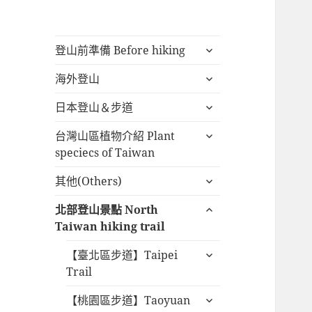
展
登山前準備 Before hiking
開
展
海外登山
子
開
選
展
日本登山＆步道
子
單
開
選
展
台灣山區植物介紹 Plant
子
單
開
speciecs of Taiwan
選
子
單
展
其他(Others)
選
開
單
展
北部登山景點 North
子
開
Taiwan hiking trail
選
子
單
展
【臺北區步道】Taipei
選
開
Trail
單
子
展
【桃園區步道】Taoyuan
選