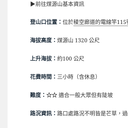
▶前往煤源山基本資訊
位於
稜空廊道的電線竿115
登山口位置：
煤源山 1320 公尺
海拔高度：
約100 公尺
上升海拔：
三小時（含休息）
花費時間：
☆☆
適合一般大眾但有陡坡
難度：
路口處路況不明皆是芒草，過一小
路況資訊：