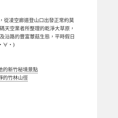
公尺，從凌空廊道登山口出發正常約莫
碼天空業者所整理的乾淨大草原，
及沿路的豐富蕈菇生態，平時假日
・∀・)
地的新竹秘境景點
靜的竹林山徑