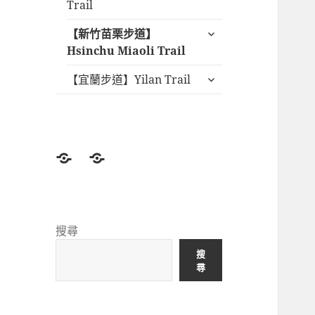
開
Trail
單
子
展
【新竹苗栗步道】
選
開
Hsinchu Miaoli Trail
單
子
展
【宜蘭步道】Yilan Trail
選
開
單
子
選
單
登
北
山
部
前
登
準
山
搜尋
備
景
搜
Before
點
尋
hiking
North
Taiwan