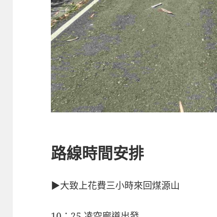
路線時間安排
▶大致上花費三小時來回煤源山
10：25 凌空廊道出發