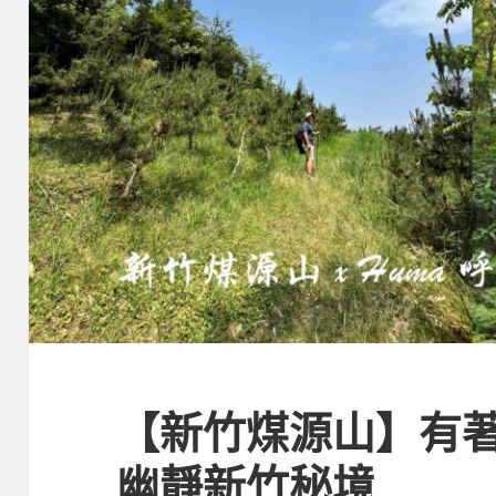
【新竹煤源山】有
幽靜新竹秘境