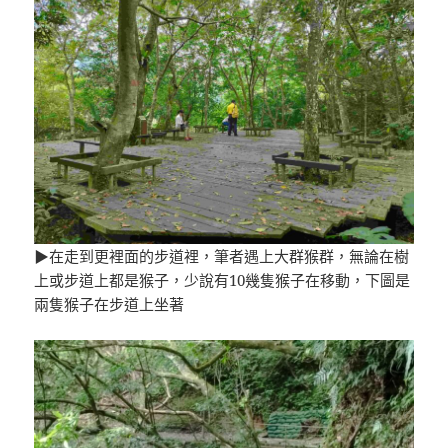
▶在走到更裡面的步道裡，筆者遇上大群猴群，無論在樹
上或步道上都是猴子，少說有10幾隻猴子在移動，下圖是
兩隻猴子在步道上坐著