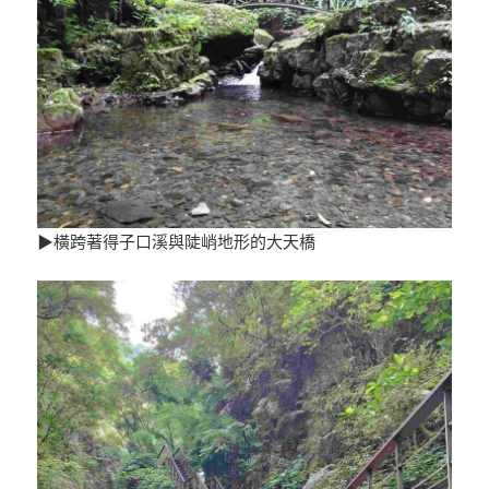
▶橫跨著得子口溪與陡峭地形的大天橋