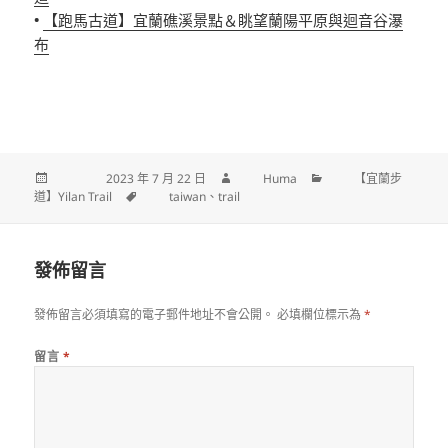
•
【跑馬古道】宜蘭礁溪景點＆眺望蘭陽平原與迴音谷瀑
布
發佈日期:
2023 年 7 月 22 日
作者
Huma
分類
【宜蘭步
道】Yilan Trail
標籤
taiwan
、
trail
發佈留言
發佈留言必須填寫的電子郵件地址不會公開。
必填欄位標示為
*
留言
*