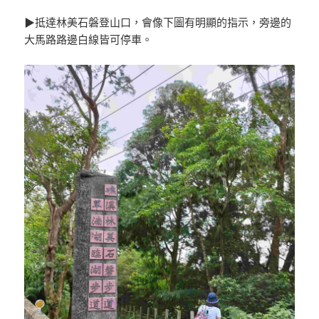
▶抵達林美石磐登山口，會像下圖有明顯的指示，旁邊的
大馬路路邊白線皆可停車。