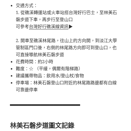
交通方式：
1. 從礁溪轉運站或火車站搭台灣好行巴士，至林美石
磐步道下車，再步行至登山口
可參考
台灣好行礁溪線資訊
▶
2. 開車至礁溪林尾路，往山上的方向開，到淡江大學
管制區門口後，右側的林尾路方向即可到登山口，也
可直接導航林美石磐步道
花費時間：約2小時
難度：☆ （平緩，偶爾有階梯路）
建議攜帶物品：飲用水/登山杖/食物
停車場：林美石磐登山口附近的林尾路路邊都有白線
可靠邊停車
▃▃▃▃▃▃▃▃▃▃▃▃▃▃▃▃
林美石磐步道圖文記錄