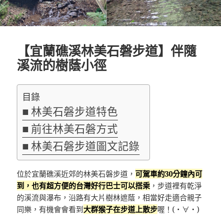
【宜蘭礁溪林美石磐步道】伴隨
溪流的樹蔭小徑
目錄
林美石磐步道特色
前往林美石磐方式
林美石磐步道圖文記錄
位於宜蘭礁溪近郊的林美石磐步道，
可駕車約30分鐘內可
到，也有超方便的台灣好行巴士
可以搭乘
，步道裡有乾淨
的溪流與瀑布，沿路有大片樹林遮蔭，相當好走適合親子
同樂，有機會會看到
大群猴子在步道上散步
喔！(・∀・)