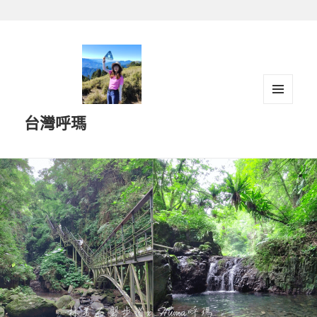
跳
至
主
要
內
容
選單及
台灣呼瑪
小工具