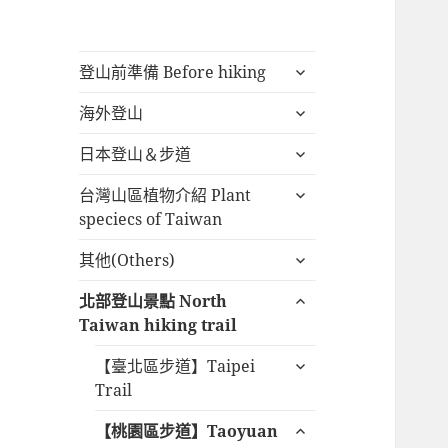
展
登山前準備 Before hiking
開
展
海外登山
子
開
選
展
日本登山＆步道
子
單
開
選
展
台灣山區植物介紹 Plant
子
單
開
speciecs of Taiwan
選
子
單
展
其他(Others)
選
開
單
展
北部登山景點 North
子
開
Taiwan hiking trail
選
子
單
展
【臺北區步道】Taipei
選
開
Trail
單
子
展
【桃園區步道】Taoyuan
選