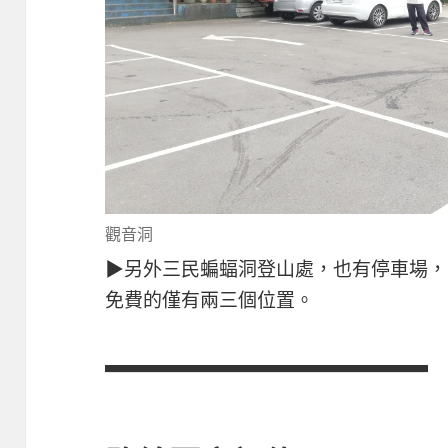
觀音洞
▶另外三民蝙蝠洞登山處，也有停車場，
免費的僅有兩三個位置。
▃▃▃▃▃▃▃▃▃▃▃▃▃▃▃▃▃