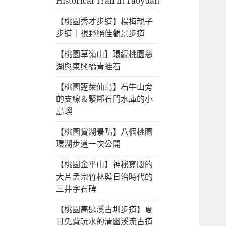
Historical Trail in Taoyuan
【桃園秀才步道】楊梅親子
步道｜視野絕佳觀景步道
【桃園草嶺山】環繞桃園慈
湖與東興橋青蛙石
【桃園蓬萊仙島】石牛山旁
的支線＆緊鄰石門水庫的小
島嶼
【桃園賞湖景點】八個桃園
環湖步道一次公開
【桃園金平山】神秘寬闊的
大片孟宗竹林與日治時代的
三井字石碑
【桃園高遶溪古圳步道】夏
日免費玩水的清幽溪流古道