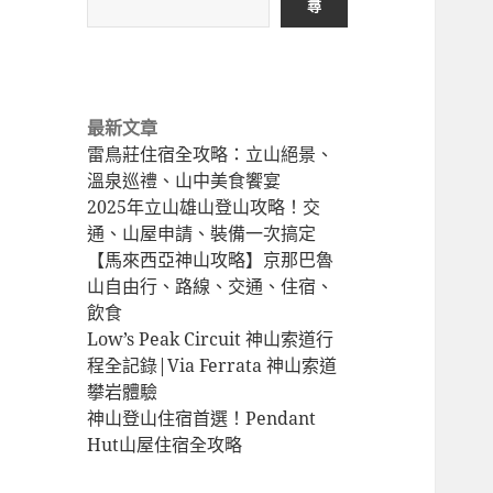
Before
點
尋
hiking
North
Taiwan
hiking
最新文章
trail
雷鳥莊住宿全攻略：立山絕景、
溫泉巡禮、山中美食饗宴
2025年立山雄山登山攻略！交
通、山屋申請、裝備一次搞定
【馬來西亞神山攻略】京那巴魯
山自由行、路線、交通、住宿、
飲食
Low’s Peak Circuit 神山索道行
程全記錄|Via Ferrata 神山索道
攀岩體驗
神山登山住宿首選！Pendant
Hut山屋住宿全攻略