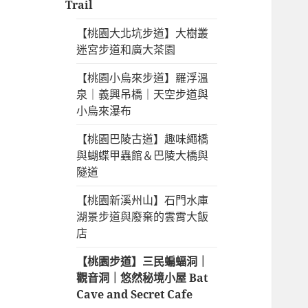
開
Trail
單
子
【桃園大北坑步道】大樹叢
選
迷宮步道和廣大茶園
單
【桃園小烏來步道】羅浮溫
泉｜義興吊橋｜天空步道與
小烏來瀑布
【桃園巴陵古道】趣味繩橋
與蝴蝶甲蟲館＆巴陵大橋與
隧道
【桃園新溪州山】石門水庫
湖景步道與廢棄的雲霄大飯
店
【桃園步道】三民蝙蝠洞｜
觀音洞｜悠然秘境小屋 Bat
Cave and Secret Cafe