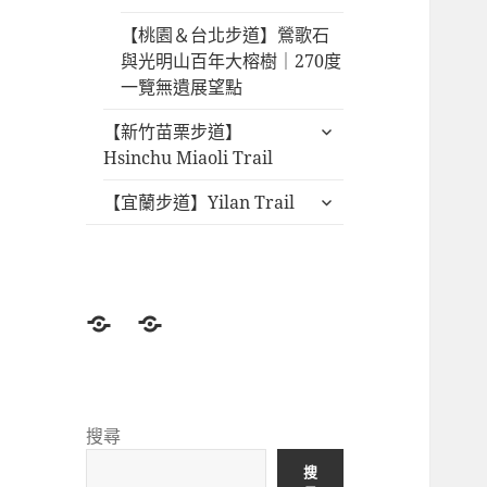
【桃園＆台北步道】鶯歌石
與光明山百年大榕樹｜270度
一覽無遺展望點
展
【新竹苗栗步道】
開
Hsinchu Miaoli Trail
子
展
【宜蘭步道】Yilan Trail
選
開
單
子
選
單
登
北
山
部
前
登
準
山
搜尋
備
景
搜