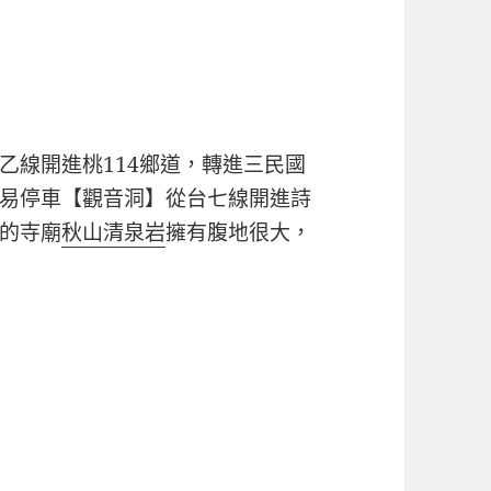
乙線開進桃114鄉道，轉進三民國
易停車【觀音洞】從台七線開進詩
的寺廟
秋山清泉岩
擁有腹地很大，