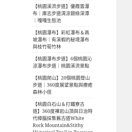
【桃園溪流步道】優霞雲瀑
布｜庫志步道清涼碧綠深潭
｜嘎嘎生態池
【桃園瀑布】彩虹瀑布＆高
坡瀑布｜有溪蝦的秘境瀑布
與桂竹筍竹林
【桃園瀑布步道】6個桃園沁
涼瀑布步道｜桃園溪流景點
【桃園爬山】20個桃園登山
步道｜360度展望景點與療癒
森林小徑
【桃園白石山＆打鐵寮古
道】360度裸岩山頂與日治時
代樟腦採集舊古道White
Rock Mountain&Stithy