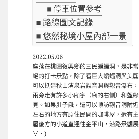
停車位置參考
路線圖文記錄
悠然秘境小屋內部一景
2022.05.08
座落在桃園復興鄉的三民蝙蝠洞，是非常
絕的打卡景點，除了看巨大蝙蝠洞與美麗
可以抵達秋山清泉岩觀音洞與觀音瀑布，
兩旁走有許多小廟宇（廟的右側）和藍綠
見。如果肚子餓，還可以順訪觀音洞附近
左右的地方有原住民開的咖啡屋，還有主
屋後方的小道直通往金平山，沿路景觀展
∀・)