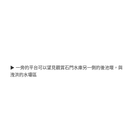
▶ 一旁的平台可以望見觀賞石門水庫另一側的後池堰，與
洩洪的水壩區