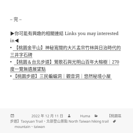
– 完 –
▶你可能有興趣的相關連結 Links you may interested
in◀
•
【桃園金平山】神秘寬闊的大片孟宗竹林與日治時代的
三井字石碑
•
【桃園＆台北步道】鶯歌石與光明山百年大榕樹｜270
度一覽無遺展望點
•
【桃園步道】三民蝙蝠洞｜觀音洞｜悠然秘境小屋
發佈日期:
2022 年 12 月 11 日
作者
Huma
分類
【桃園區
步道】Taoyuan Trail
、
北部登山景點 North Taiwan hiking trail
標
籤
mountain
、
taiwan