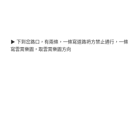
▶ 下到岔路口，有兩條，一條寫道路坍方禁止通行，一條
寫雲霄樂園，取雲霄樂園方向