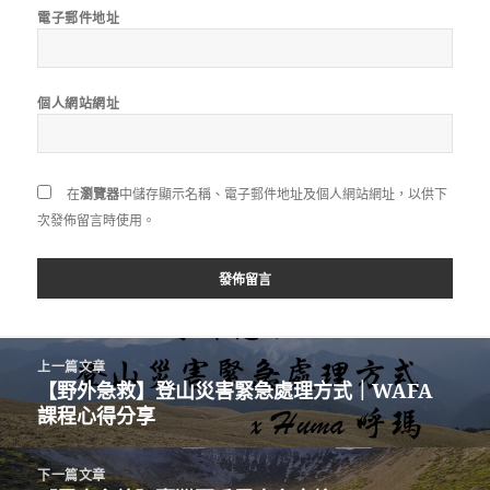
電子郵件地址
個人網站網址
在
瀏覽器
中儲存顯示名稱、電子郵件地址及個人網站網址，以供下
次發佈留言時使用。
文
上一篇文章
章
【野外急救】登山災害緊急處理方式｜WAFA
上
導
課程心得分享
一
覽
篇
文
下一篇文章