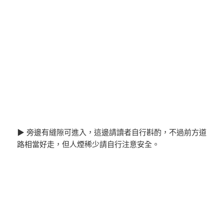
▶ 旁邊有縫隙可進入，這邊請讀者自行斟酌，不過前方道
路相當好走，但人煙稀少請自行注意安全。