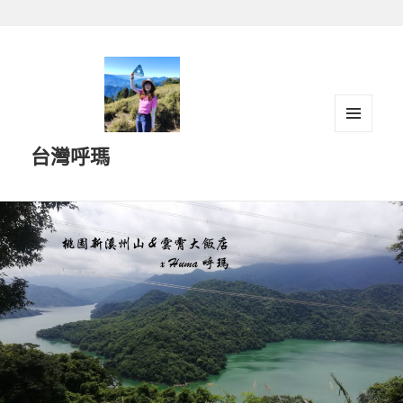
跳
至
主
要
內
容
選單及
台灣呼瑪
小工具