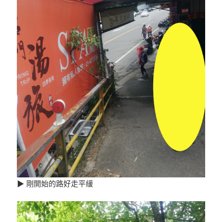
▶ 剛開始的路好走平緩