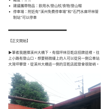
建議攜帶物品：飲用水/登山杖/食物/登山帽
停車場：附近有“溪州免費停車場”和“石門水庫坪林管
制站”可以停車
▃▃▃▃▃▃▃▃▃▃▃▃▃▃▃▃
【正文開始】
▶筆者我選擇溪州大橋下，有個坪林豆乾店招牌這裡，往
上小路有登山口，想要稍微緩上的人可以從另一側公車站
大灣坪攀登，從溪州大橋這一側的豆乾店起登會很陡峭。