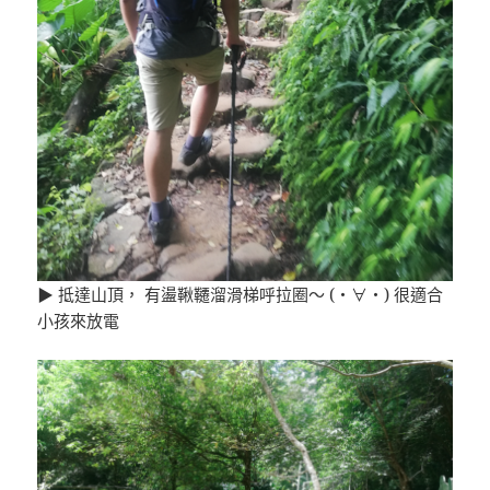
▶ 抵達山頂， 有盪鞦韆溜滑梯呼拉圈～ (・∀・) 很適合
小孩來放電