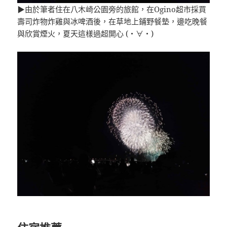
▶由於筆者住在八木崎公園旁的旅館，在Ogino超市採買
壽司炸物炸雞與冰啤酒後，在草地上鋪野餐墊，邊吃晚餐
與欣賞煙火，夏天這樣過超開心 (・∀・)