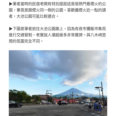
▶筆者當時的民宿老闆有特別提起這是很熱門看煙火的公
園，畢竟是跟煙火同一側的公園。喜歡離煙火近一點的讀
者，大池公園可能比較適合。
▶下圖是筆者前往大池公園路上，因為有夜市攤販市集而
進行交通管制，老實說人潮超級多非常壅擠。與八木崎悠
閒的氛圍完全不同。