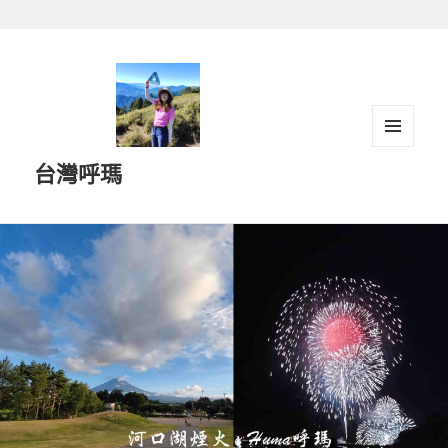
跳
至
主
要
內
容
選單及
台灣呼瑪
小工具