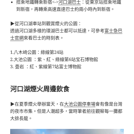
搭乘地鐵轉乘新宿<->
河口湖巴士
：從東京站搭乘地鐵
到新宿，再轉乘高速直達巴士約兩小時內到新宿。
▶從河口湖車站到觀賞煙火的公園：
透過河口湖多樣的環湖巴士都可以抵達，可參考
富士急巴
士官網
來看巴士的時刻表。
1.八木崎公園：綠線第24站
2.大池公園 ：紫、紅、綠線第6站宝石博物館
3. 畳岩 ：紅、紫線第7站富士博物館
河口湖煙火周邊飲食
▶在夏季煙火舉辦當天，在
大池公園停車場
會有像是台灣
的夜市市集。但是人潮超多，當時筆者前往觀察每一攤都
大排長龍。