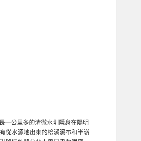
全長一公里多的清徹水圳隱身在陽明
有從水源地出來的松溪瀑布和半嶺