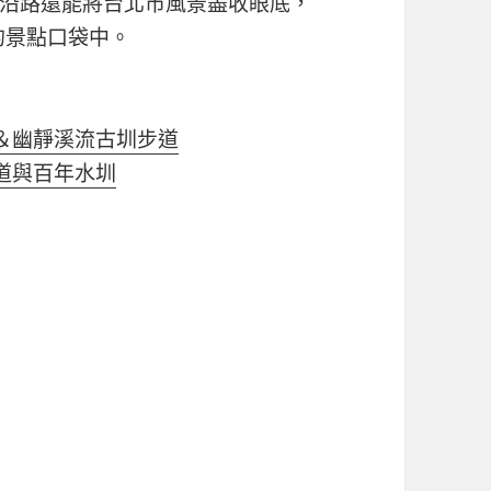
沿路還能將台北市風景盡收眼底，
的景點口袋中。
＆幽靜溪流古圳步道
道與百年水圳