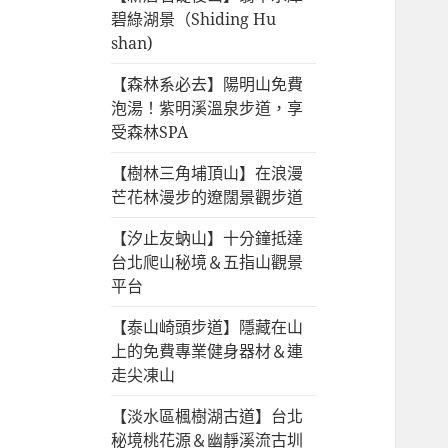
碧綠湖景（Shiding Hu
shan)
【森林系必去】陽明山免費
泡湯！紫明溪溫泉步道，享
受森林SPA
【樹林三角埔頂山】在浪漫
芒花林漫步的遼闊景觀步道
【汐止友蚋山】十分鐘抵達
台北爬山秘境＆五指山觀景
平台
【泰山崎頭步道】隱藏在山
上的免費專業健身器材＆連
走尖凍山
【淡水區楓樹湖古道】台北
秘境桃花源＆幽靜溪流古圳