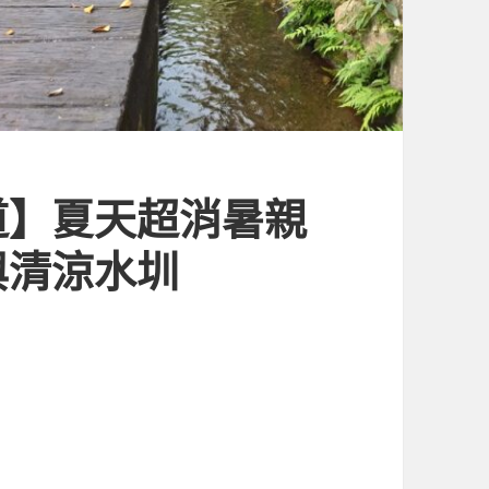
道】夏天超消暑親
與清涼水圳