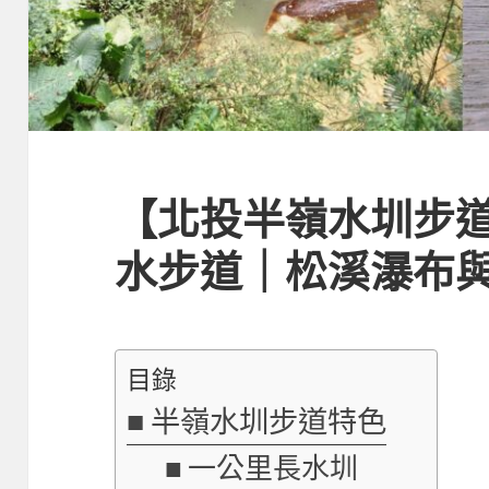
【北投半嶺水圳步
水步道｜松溪瀑布
目錄
半嶺水圳步道特色
一公里長水圳