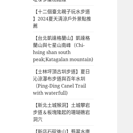
【十二個臺北親子玩水步道
】2024夏天清涼戶外景點推
薦
【台北凱達格蘭山】凱達格
蘭山與七星山南峰（Chi-
hsing shan south
peak;Katagalan mountain)
【士林坪頂古圳步道】夏日
沁涼瀑布步道與百年水圳
（Ping-Ding Canel Trail
with waterfull)
【新北土城猴洞】土城攀岩
步道＆板塊隆起的珊瑚礁岩
洞穴
【新店石碇後山】翡翠水庫