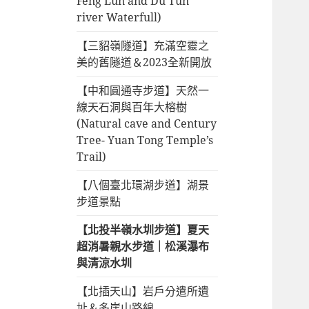
Feng Lun and Du Tun
river Waterfull)
【三貂嶺隧道】充滿空靈之
美的舊隧道＆2023全新開放
【中和圓通寺步道】天然一
線天石洞與百年大榕樹
(Natural cave and Century
Tree- Yuan Tong Temple’s
Trail)
【八個臺北環湖步道】湖景
步道景點
【北投半嶺水圳步道】夏天
超消暑親水步道｜松溪瀑布
與清涼水圳
【北插天山】岩戶分遣所遺
址＆多崖山路線