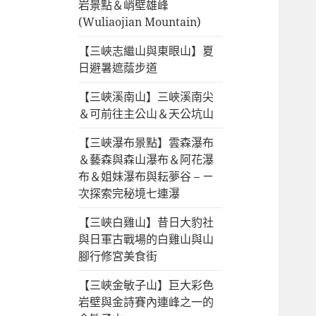
岩景點＆峭壁雄峰
單
(Wuliaojian Mountain)
【三峽志繼山與東眼山】夏
日避暑遮蔭步道
【三峽溪南山】三峽溪南尖
＆可前往主公山＆天公坑山
【三峽瀑布景點】雲森瀑布
＆藝森與森山瀑布＆阿花瀑
布＆姐妹瀑布與耘夢谷 – ㄧ
次探索完秘境七連瀑
【三峽白雞山】昔日大豹社
與日軍古戰場的白雞山與山
腳行修宮美食街
【三峽金敏子山】巨大彩色
岩壁與金詩賽內連峰之一的