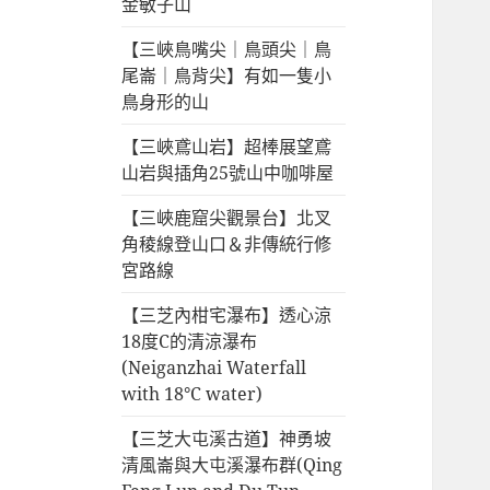
金敏子山
【三峽鳥嘴尖｜鳥頭尖｜鳥
尾崙｜鳥背尖】有如一隻小
鳥身形的山
【三峽鳶山岩】超棒展望鳶
山岩與插角25號山中咖啡屋
【三峽鹿窟尖觀景台】北叉
角稜線登山口＆非傳統行修
宮路線
【三芝內柑宅瀑布】透心涼
18度C的清涼瀑布
(Neiganzhai Waterfall
with 18°C water)
【三芝大屯溪古道】神勇坡
清風崙與大屯溪瀑布群(Qing