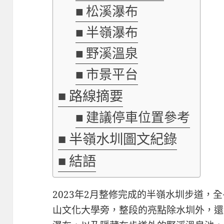
松溪瀑布
半嶺瀑布
野溪溫泉
市景平台
路線摘要
建議停車位置參考
半嶺水圳圖文紀錄
結語
2023年2月整修完成的半嶺水圳步道，
山文化大學旁，整段的亮點除水圳外，還