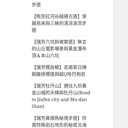
步道
【熊空紅河谷越嶺古道】穿
越烏來與三峽的清涼溪流步
道
【瑞芳六坑斜坡索道】無言
的山丘電影場景與黃金瀑布
頂＆本山六坑
【瑞芳煙囪稜】走過昔日煉
銅廠排煙道與超Q哈巴狗岩
【瑞芳牡丹山】通往九份黃
金山城的天梯與牡丹山(Road
to Jiufen city and Mu-dan
Shan)
【瑞芳鼻頭角秘境步道】欣
賞特殊岩石地形的秘密北海