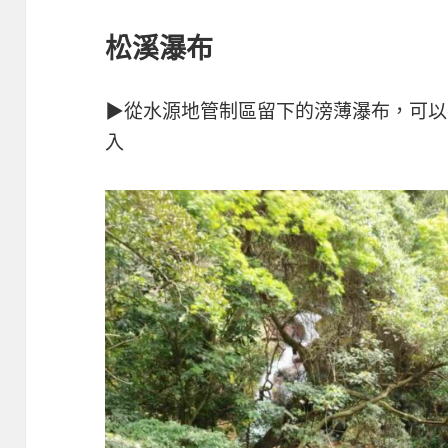
松溪瀑布
▶從水源地管制區留下的滂薄瀑布，可以
入