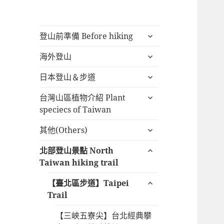
展
登山前準備 Before hiking
開
展
海外登山
子
開
選
展
日本登山＆步道
子
單
開
選
展
台灣山區植物介紹 Plant
子
單
開
speciecs of Taiwan
選
子
單
展
其他(Others)
選
開
單
展
北部登山景點 North
子
開
Taiwan hiking trail
選
子
單
展
【臺北區步道】Taipei
選
開
Trail
單
子
【三峽五寮尖】台北經典攀
選