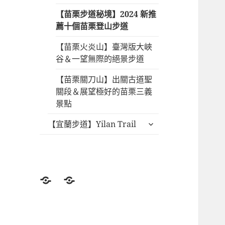
【苗栗步道秘境】2024 新推
薦十個苗栗登山步道
【苗栗火炎山】臺灣版大峽
谷＆一望無際的絕景步道
【苗栗關刀山】出關古道聖
關段＆展望極好的苗栗三義
景點
展
【宜蘭步道】Yilan Trail
開
子
選
單
登
北
山
部
前
登