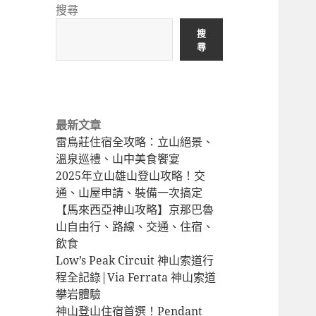
準
山
搜尋
備
景
搜
Before
點
尋
hiking
North
Taiwan
hiking
最新文章
trail
雷鳥莊住宿全攻略：立山絕景、
溫泉巡禮、山中美食饗宴
2025年立山雄山登山攻略！交
通、山屋申請、裝備一次搞定
【馬來西亞神山攻略】京那巴魯
山自由行、路線、交通、住宿、
飲食
Low’s Peak Circuit 神山索道行
程全記錄|Via Ferrata 神山索道
攀岩體驗
神山登山住宿首選！Pendant