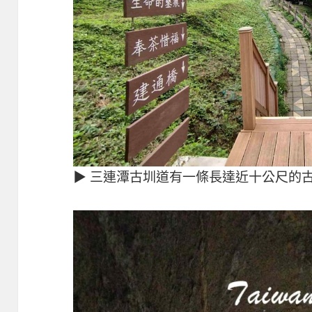
▶ 三連潭古圳道有一條長達近十公尺的