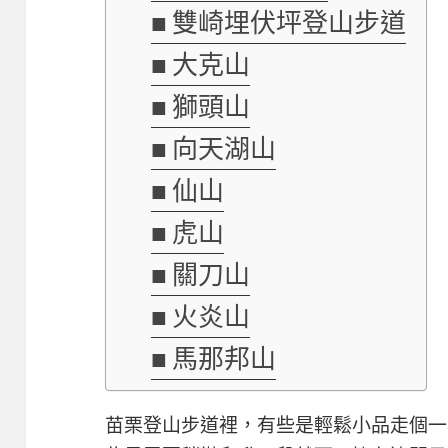
雙崎埋伏坪登山步道
大克山
獅頭山
向天湖山
仙山
虎山
關刀山
火炎山
馬那邦山
苗栗登山步道裡，有些是輕鬆小品走個一