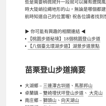
些是需要稍微爬升一段就可以擁有遼闊風
時大陡峭拉繩地形的山，無論是哪個都建
航時知道自己的位置喔! 祝各位讀者找到想
▶ 你可能有興趣的相關連結 ◀
•
【桃園步道秘境】18個桃園登山步道
•
【八個臺北環湖步道】湖景步道景點
苗栗登山步道摘要
大湖鄉 –
三連潭古圳道
、
馬那邦山
卓蘭鎮 –
雙崎埋伏坪登山步道
、
大克山
南庄鄉 –
獅頭山
、
向天湖山