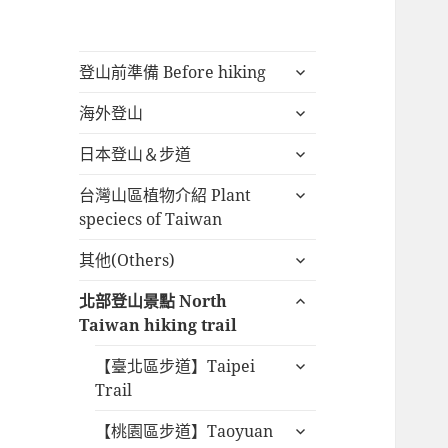
展
登山前準備 Before hiking
開
展
海外登山
子
開
選
展
日本登山＆步道
子
單
開
選
展
台灣山區植物介紹 Plant
子
單
開
speciecs of Taiwan
選
子
單
展
其他(Others)
選
開
單
展
北部登山景點 North
子
開
Taiwan hiking trail
選
子
單
展
【臺北區步道】Taipei
選
開
Trail
單
子
展
【桃園區步道】Taoyuan
選