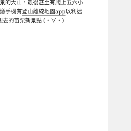
景的大山，最後甚至有爬上五六小
議手機有
登山離線地圖app
以利迷
去的苗栗新景點 (・∀・)