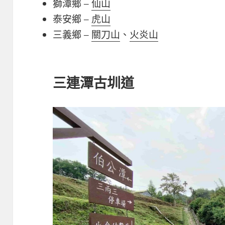
獅潭鄉 –
仙山
泰安鄉 –
虎山
三義鄉 –
關刀山
、
火炎山
三連潭古圳道