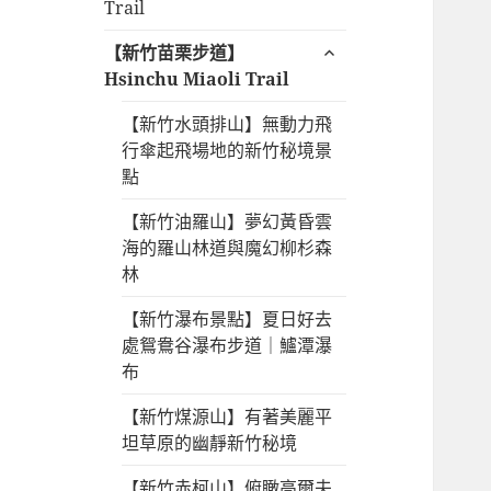
開
Trail
單
子
展
【新竹苗栗步道】
選
開
Hsinchu Miaoli Trail
單
子
【新竹水頭排山】無動力飛
選
行傘起飛場地的新竹秘境景
單
點
【新竹油羅山】夢幻黃昏雲
海的羅山林道與魔幻柳杉森
林
【新竹瀑布景點】夏日好去
處鴛鴦谷瀑布步道｜鱸潭瀑
布
【新竹煤源山】有著美麗平
坦草原的幽靜新竹秘境
【新竹赤柯山】俯瞰高爾夫