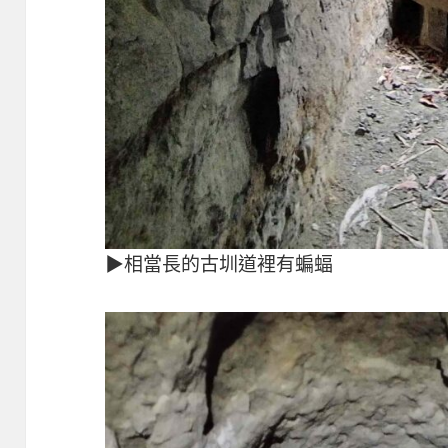
▶相當長的古圳道裡有蝙蝠