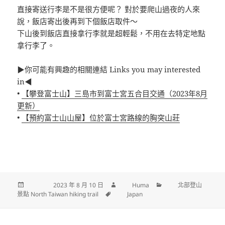
直接寄送行李是不是很方便呢？ 對於要爬山過夜的人來
說，飯店寄出後再到下個飯店取件～
下山後到飯店直接拿行李就是超輕鬆，不用在去特定地點
拿行李了。
▶你可能有興趣的相關連結 Links you may interested
in◀
•
【攀登富士山】三島市到富士宮五合目交通（2023年8月
更新）
•
【預約富士山山屋】位於富士宮路線的胸突山莊
發佈日期:
2023 年 8 月 10 日
作者
Huma
分類
北部登山
景點 North Taiwan hiking trail
標籤
Japan