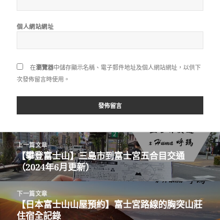
個人網站網址
在
瀏覽器
中儲存顯示名稱、電子郵件地址及個人網站網址，以供下
次發佈留言時使用。
文
上一篇文章
章
【攀登富士山】三島市到富士宮五合目交通
上
導
（2024年6月更新）
一
覽
篇
文
下一篇文章
章:
【日本富士山山屋預約】富士宮路線的胸突山莊
下
住宿全記錄
一