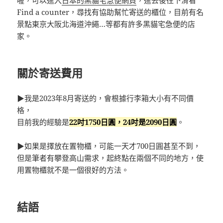
喔，可以進入
日本的黑貓宅急便網頁
，進去後往下滑看
Find a counter，尋找有協助幫忙寄送的櫃位，目前有名
景點東京大阪北海道沖繩…等都有許多黑貓宅急便的店
家。
關於寄送費用
▶我是2023年8月寄送的，會根據行李箱大小有不同價
格，
目前我的經驗是
22吋1750日圓，24吋是2090日圓
。
▶如果是擇放在置物櫃，可能一天才700日圓甚至不到，
但是筆者有攀登高山需求，起終點在兩個不同的地方，使
用置物櫃就不是一個很好的方法。
結語