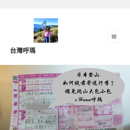
跳
至
主
要
內
容
選單及
台灣呼瑪
小工具