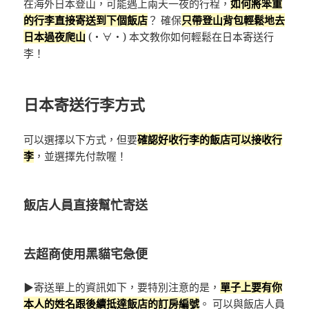
在海外日本登山，可能遇上兩天一夜的行程，
如何將笨重
的行李直接寄送到下個飯店
？ 確保
只帶登山背包輕鬆地去
日本過夜爬山
(・∀・) 本文教你如何輕鬆在日本寄送行
李！
日本寄送行李方式
可以選擇以下方式，但要
確認好收行李的飯店可以接收行
李
，並選擇先付款喔！
飯店人員直接幫忙寄送
去超商使用黑貓宅急便
▶寄送單上的資訊如下，要特別注意的是，
單子上要有你
本人的姓名跟後續抵達飯店的訂房編號
。 可以與飯店人員