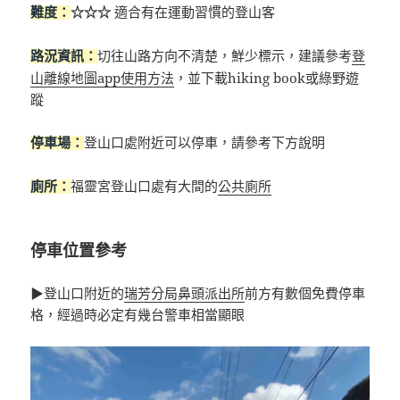
☆☆☆
適合有在運動習慣的登山客
難度：
切往山路方向不清楚，鮮少標示，建議參考
登
路況資訊：
山離線地圖app使用方法
，並下載hiking book或綠野遊
蹤
登山口處附近可以停車，請參考下方說明
停車場：
福靈宮登山口處有大間的
公共廁所
廁所：
停車位置參考
▶登山口附近的
瑞芳分局鼻頭派出所
前方有數個免費停車
格，經過時必定有幾台警車相當顯眼