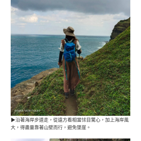
▶沿著海岸步道走，從遠方看相當怵目驚心，加上海岸風
大，得盡量靠著山壁而行，避免墜崖。