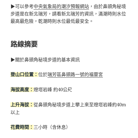
▶可以參考
中央氣象局的潮汐預報網站
，由於鼻頭角秘境
步道是在新北瑞芳，請看新北瑞芳的資訊，滿潮時則水位
最高最危險，乾潮時則水位最低最安全。
路線摘要
▶關於鼻頭角秘境步道的基本資訊
位於
瑞芳區鼻頭路一號的福靈宮
登山口位置：
燈塔岩峰 約40公尺
海拔高度：
從鼻頭角秘境步道上攀上來至燈塔岩峰約40m
上升海拔：
以上
三小時（含休息）
花費時間：