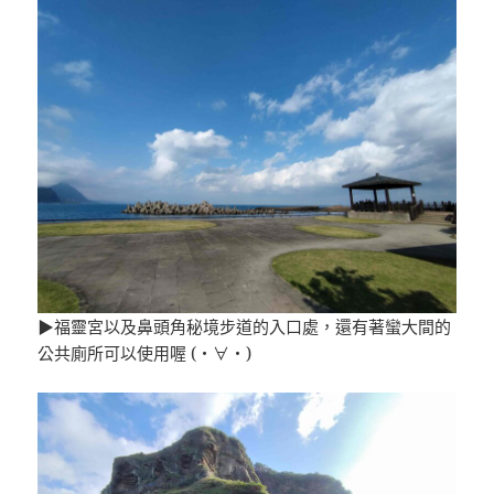
▶福靈宮以及鼻頭角秘境步道的入口處，還有著蠻大間的
公共廁所可以使用喔 (・∀・)