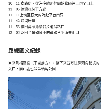
10：11 岔路處，從海岸線路徑開始攀繩往上切至山上
11：05 聽濤cafe下方處
11：11上切至很大的海蝕平台凹洞
11：42
燈塔岩峰
11：53 接回鼻頭角稜谷步道岔路口
12：05 返回至鼻頭國小的鼻頭角步道登山口
路線圖文紀錄
▶來到福靈宮（下圖前方），接下來就有往鼻頭角秘境的
入口，而此處也是鼻頭角公園