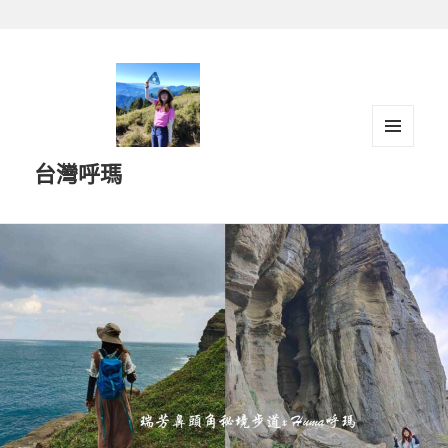
跳
至
主
要
內
容
選單及
台灣呼瑪
小工具