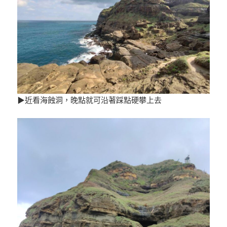
▶近看海蝕洞，晚點就可沿著踩點硬攀上去