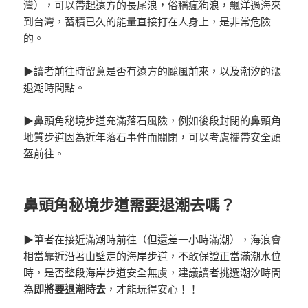
灣），可以帶起遠方的長尾浪，俗稱瘋狗浪，飄洋過海來
到台灣，蓄積已久的能量直接打在人身上，是非常危險
的。
▶讀者前往時留意是否有遠方的颱風前來，以及潮汐的漲
退潮時間點。
▶鼻頭角秘境步道充滿落石風險，例如後段封閉的鼻頭角
地質步道因為近年落石事件而關閉，可以考慮攜帶安全頭
盔前往。
鼻頭角秘境步道需要退潮去嗎？
▶筆者在接近滿潮時前往（但還差一小時滿潮），海浪會
相當靠近沿著山壁走的海岸步道，不敢保證正當滿潮水位
時，是否整段海岸步道安全無虞，建議讀者挑選潮汐時間
為
即將要退潮時去
，才能玩得安心！！