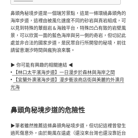
鼻頭角秘境步道是一個瑞芳景點，這是一條環繞鼻頭角的
海岸步道，這裡由被風化速度不同的砂岩與頁岩組成，可
以見到特殊的蕈菇岩＆海蝕平台，特殊凹凸有致的岩壁風
景，可以欣賞一面的藍色海岸與另一側的奇岩，但切記此
處並非合法的國家步道，是民眾自行所開發的秘境，前往
請留意潮汐時間與瘋狗浪來襲。
▶ 你可能有興趣的相關連結 ◀
•
【林口太平濱海步道】一日漫步於森林與海岸之間
•
【宜蘭外澳濱海步道】漫步衝浪商店街與美麗的外澳月
光海
鼻頭角秘境步道的危險性
▶筆者雖然推薦這條鼻頭角秘境步道，但切記這裡曾發生
過死傷意外，由於颱風在遠處（還沒來台灣也還沒靠近台