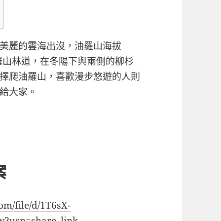
美麗的雲海出沒，油羅山海拔
的羅山林道，在冬陽下與兩側的柳杉
擇爬油羅山，喜歡漫步悠遊的人則
給大家。
案
com/file/d/1T6sX-
?usp=share_link