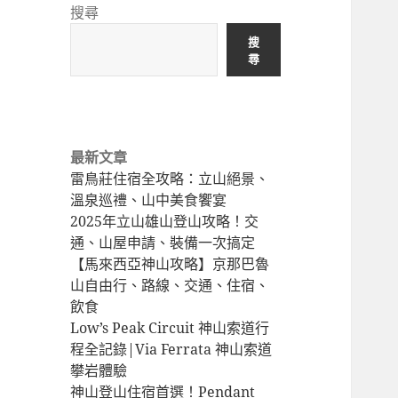
準
山
搜尋
備
景
搜
Before
點
尋
hiking
North
Taiwan
hiking
最新文章
trail
雷鳥莊住宿全攻略：立山絕景、
溫泉巡禮、山中美食饗宴
2025年立山雄山登山攻略！交
通、山屋申請、裝備一次搞定
【馬來西亞神山攻略】京那巴魯
山自由行、路線、交通、住宿、
飲食
Low’s Peak Circuit 神山索道行
程全記錄|Via Ferrata 神山索道
攀岩體驗
神山登山住宿首選！Pendant