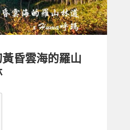
幻黃昏雲海的羅山
林