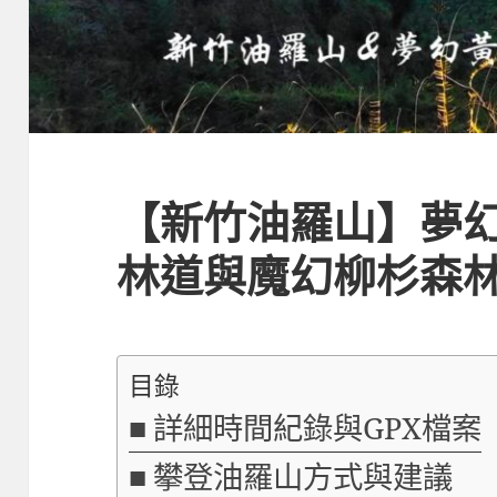
【新竹油羅山】夢
林道與魔幻柳杉森
目錄
詳細時間紀錄與GPX檔案
攀登油羅山方式與建議