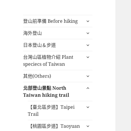
展
登山前準備 Before hiking
開
展
海外登山
子
開
選
展
日本登山＆步道
子
單
開
選
展
台灣山區植物介紹 Plant
子
單
開
speciecs of Taiwan
選
子
單
展
其他(Others)
選
開
單
展
北部登山景點 North
子
開
Taiwan hiking trail
選
子
單
展
【臺北區步道】Taipei
選
開
Trail
單
子
展
【桃園區步道】Taoyuan
選