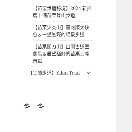
【苗栗步道秘境】2024 新推
薦十個苗栗登山步道
【苗栗火炎山】臺灣版大峽
谷＆一望無際的絕景步道
【苗栗關刀山】出關古道聖
關段＆展望極好的苗栗三義
景點
展
【宜蘭步道】Yilan Trail
開
子
選
單
登
北
山
部
前
登