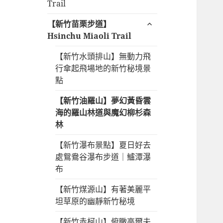
開
Trail
單
子
展
【新竹苗栗步道】
選
開
Hsinchu Miaoli Trail
單
子
【新竹水頭排山】無動力飛
選
行傘起飛場地的新竹秘境景
單
點
【新竹油羅山】夢幻黃昏雲
海的羅山林道與魔幻柳杉森
林
【新竹瀑布景點】夏日好去
處鴛鴦谷瀑布步道｜鱸潭瀑
布
【新竹煤源山】有著美麗平
坦草原的幽靜新竹秘境
【新竹赤柯山】俯瞰高爾夫