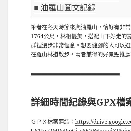
油羅山圖文記錄
筆者在冬天時節來爬油羅山，恰好有非常
1764公尺，林相優美，搭配山下好走
群裡漫步非常愜意。想要健腳的人可以選
在羅山林道散步，兩者兼得的好景點推薦
▃▃▃▃▃▃▃▃▃▃▃▃▃▃▃▃
詳細時間紀錄與GPX檔
ＧＰＸ檔案連結：
https://drive.google.
US1IytQMRcRwCj_r65VB6qaydYP/view