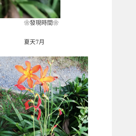
❀發現時間❀
夏天7月