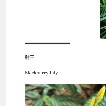
▃▃▃▃▃▃▃▃▃▃
射干
Blackberry Lily