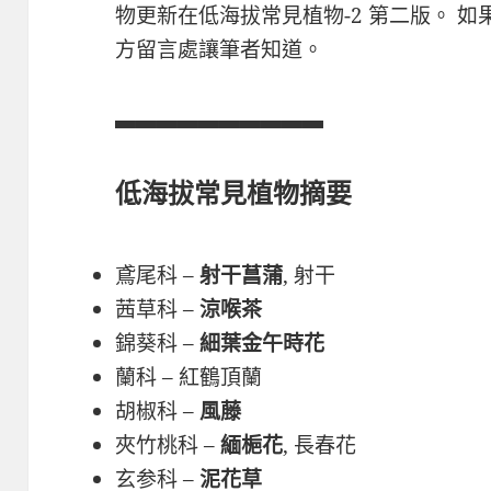
物更新在低海拔常見植物-2 第二版。 
方留言處讓筆者知道。
▃▃▃▃▃▃▃▃▃▃
低海拔常見植物摘要
鳶尾科 –
射干菖蒲
, 射干
茜草科 –
涼喉茶
錦葵科 –
細葉金午時花
蘭科 – 紅鶴頂蘭
胡椒科 –
風藤
夾竹桃科 –
緬梔花
, 長春花
玄参科 –
泥花草