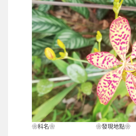
❀科名❀
❀發現地點❀