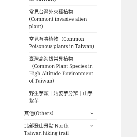
常見台灣外來種植物
(Commont invasive alien
plant)
常見有毒植物（Common
Poisonous plants in Taiwan)
臺灣高海拔常見植物
（Common Plant Species in
High-Altitude-Environment
of Taiwan)
野生芋頭｜姑婆芋分辨｜山芋
紫芋
展
其他(Others)
開
展
北部登山景點 North
子
開
Taiwan hiking trail
選