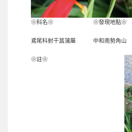
❀科名❀
❀發現地點❀
鳶尾科射干菖蒲屬
中和南勢角山
❀註❀