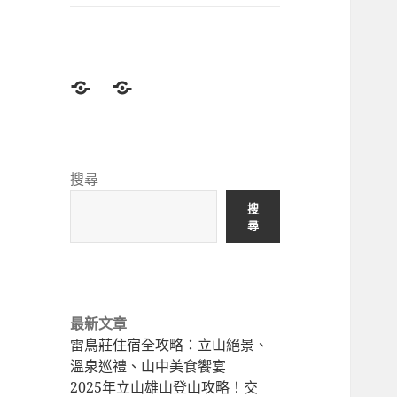
子
單
選
單
登
北
山
部
前
登
準
山
搜尋
備
景
搜
Before
點
尋
hiking
North
Taiwan
hiking
最新文章
trail
雷鳥莊住宿全攻略：立山絕景、
溫泉巡禮、山中美食饗宴
2025年立山雄山登山攻略！交