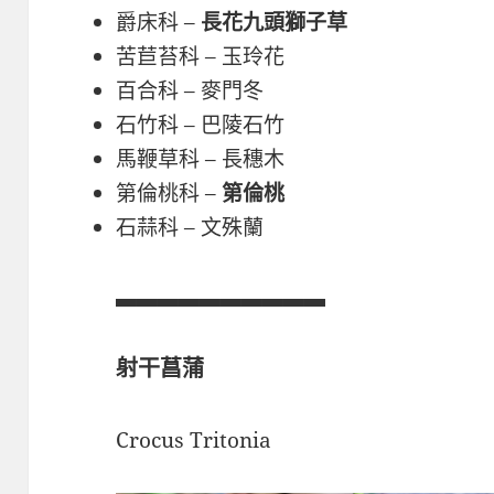
爵床科 –
長花九頭獅子草
苦苣苔科 – 玉玲花
百合科 – 麥門冬
石竹科 – 巴陵石竹
馬鞭草科 – 長穗木
第倫桃科 –
第倫桃
石蒜科 – 文殊蘭
▃▃▃▃▃▃▃▃▃▃
射干菖蒲
Crocus Tritonia