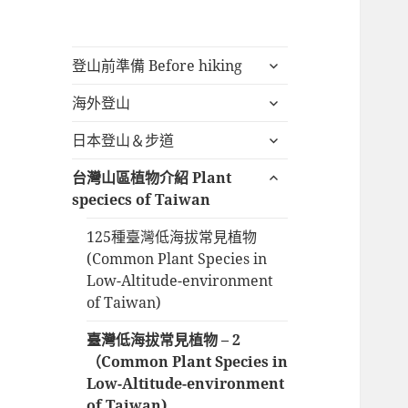
展
登山前準備 Before hiking
開
展
海外登山
子
開
選
展
日本登山＆步道
子
單
開
選
展
台灣山區植物介紹 Plant
子
單
開
speciecs of Taiwan
選
子
單
125種臺灣低海拔常見植物
選
(Common Plant Species in
單
Low-Altitude-environment
of Taiwan)
臺灣低海拔常見植物 – 2
（Common Plant Species in
Low-Altitude-environment
of Taiwan)