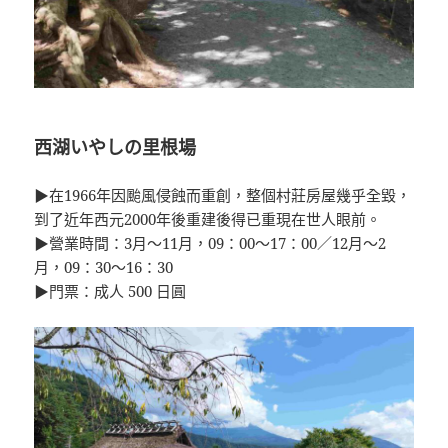
西湖いやしの里根場
▶在1966年因颱風侵蝕而重創，整個村莊房屋幾乎全毀，
到了近年西元2000年後重建後得已重現在世人眼前。
▶營業時間：3月～11月，09：00～17：00／12月～2
月，09：30～16：30
▶門票：成人 500 日圓