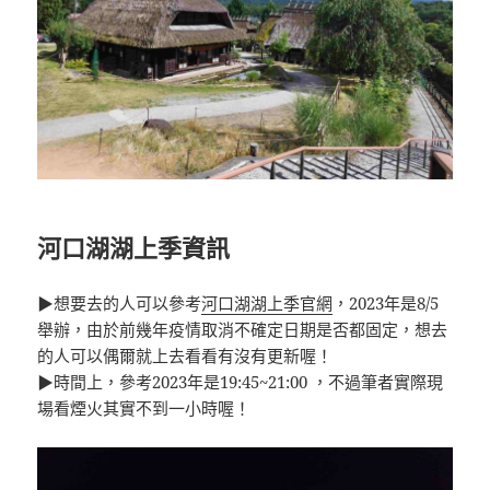
河口湖湖上季資訊
▶想要去的人可以參考
河口湖湖上季官網
，2023年是8/5
舉辦，由於前幾年疫情取消不確定日期是否都固定，想去
的人可以偶爾就上去看看有沒有更新喔！
▶時間上，參考2023年是19:45~21:00 ，不過筆者實際現
場看煙火其實不到一小時喔！