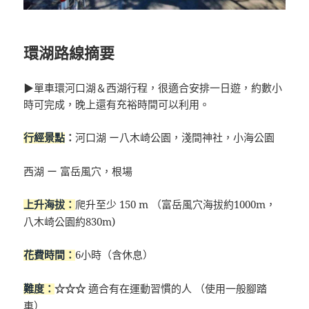
環湖路線摘要
▶單車環河口湖＆西湖行程，很適合安排一日遊，約數小
時可完成，晚上還有充裕時間可以利用。
：
河口湖 ー八木崎公園，淺間神社，小海公園
行經景點
西湖 ー 富岳風穴，根場
爬升至少 150 m （富岳風穴海拔約1000m，
上升海拔：
八木崎公園約830m)
6小時（含休息）
花費時間：
☆☆☆
適合有在運動習慣的人 （使用一般腳踏
難度：
車）