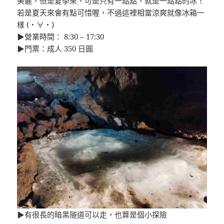
美麗，但是夏季來，可是只有一點點，就是一點點的冰！
若是夏天來會有點可惜喔，不過這裡相當涼爽就像冰箱一
樣 (・∀・)
▶營業時間： 8:30 – 17:30
▶門票：成人 350 日圓
▶有很長的暗黑隧道可以走，也算是個小探險