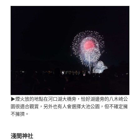
▶煙火放的地點在河口湖大橋旁，恰好湖邊旁的八木崎公
園很適合觀賞，另外也有人會選擇大池公園，但不確定擁
不擁擠。
淺間神社