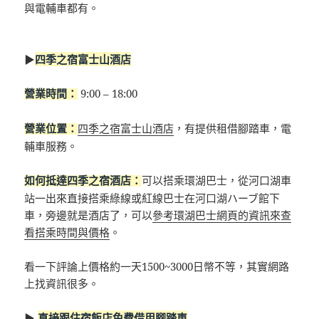
與電輔車都有。
▶
四季之宿富士山酒店
9:00 – 18:00
營業時間：
四季之宿富士山酒店
，有提供租借腳踏車，電
營業位置：
輔車服務。
可以搭乘環湖巴士，從河口湖車
如何抵達四季之宿酒店：
站一出來直接搭乘綠線或紅線巴士在河口湖ハーブ館下
車，旁邊就是酒店了，可以
參考環湖巴士網頁的資訊來查
看搭乘時間與價格
。
看一下評論上價格約一天1500~3000日幣不等，其實網路
上找資訊很多。
▶
直接跟住宿飯店免費借用腳踏車