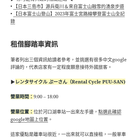
•
【日本三島市】源兵衛川＆來自富士山融雪的湧泉步道
•
【日本富士山登山】2023年富士宮路線攀登富士山全記
錄
租借腳踏車資訊
筆者列出三個資訊給讀者參考，並挑選有很多中文google
評論的，代表店家有一定程度願意接待外國旅客。
▶
レンタサイクル ぷーさん（Rental Cycle PUU-SAN)
9:00 – 18:00
營業時間：
位於河口湖車站一出來左手邊，
點選此確認
營業位置：
google地圖上位置
。
這家優點是離車站很近，一出來就可以直接租，一般單車