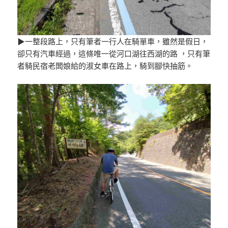
▶一整段路上，只有筆者一行人在騎單車，雖然是假日，
卻只有汽車經過，這條唯一從河口湖往西湖的路 ，只有筆
者騎民宿老闆娘給的淑女車在路上，騎到腳快抽筋。