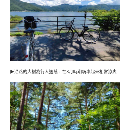
▶沿路的大樹為行人遮蔭，在8月時期騎車起來相當涼爽