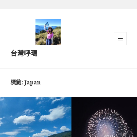
跳
至
主
要
內
容
選單及
台灣呼瑪
小工具
標籤:
Japan