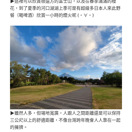
▶這裡可以欣賞很遠方的富士山，以及在春季滿滿的櫻
花，到了夏季的河口湖湖上季可是有超級多日本人來此野
餐（喝啤酒）欣賞一小時的煙火呢 (・∀・)
▶雖然人多，但場地寬廣，人跟人之間距離還是可以保持
三公尺以上的舒適距離，不像台灣跨年晚會人人靠在一起
的擁擠。