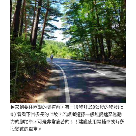
▶來到要往西湖的隧道前，有一段爬升150公尺的爬坡( ಠ
ಠ ) 看看下圖多長的上坡，若讀者選擇一般無變速又無動
力的腳踏車，可是非常痛苦的！！建議使用電輔車或有多
段變數的單車。