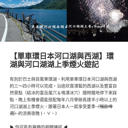
【單車環日本河口湖與西湖】環
湖與河口湖湖上季煙火遊記
有別於巴士與自駕車環湖，利用單車環日本河口湖與西湖
約三～四小時可以完成，沿途欣賞湛藍的西湖以及豐富自
然景點（結冰的富岳風穴＆鳴澤冰穴）隨時隨地停下來踩
點，晚上有機會還能搭配每年八月舉辦長達半小時以上的
河口湖湖上季煙火，跟著日本人一起享受夏季
（暢飲啤
酒）
的涼爽夜晚 (・∀・)
▶ 你可能有興趣的相關連結 ◀