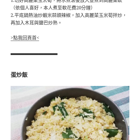
（依個人喜好，本人煮至軟花費20分鐘）
2.平底鍋熱油炒蝦米蒜頭辣椒，加入高麗菜玉米筍拌炒，
再加入木耳與鹽巴炒熟。
>點我回頁首<
▃▃▃▃▃▃▃▃▃▃
蛋炒飯