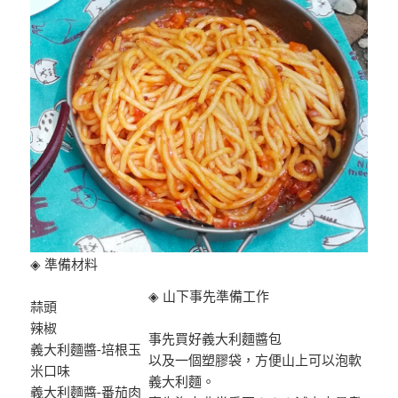
◈ 準備材料
◈ 山下事先準備工作
蒜頭
辣椒
事先買好義大利麵醬包
義大利麵醬-培根玉
以及一個塑膠袋，方便山上可以泡軟
米口味
義大利麵。
義大利麵醬-番茄肉