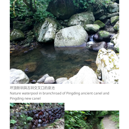
坪頂新圳與古圳交叉口的泉池
Nature waterpool in branchroad of Pingding ancient canel and
Pingding new canel