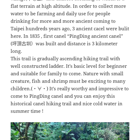
flat terrain at high altitude. In order to collect more
water to be farming and daily use for people
drinking for more and more ancient coming to
Taipei hundreds years ago, 3 ancient cacel were bulit
here. In 1835 , first canel “PingDing ancient canel”
(坪頂古圳）was built and distance is 3 kilometer
long.
This trail is gradually ascending hiking trail with
well constructed ladder. It’s basic level for beginner
and suitable for family to come. Nature with small
creature, fish and shrimp must be exciting to many
children.(・∀・) It’s really worthy and impressive to
come to PingDing canel and you can enjoy this
historical canel hiking trail and nice cold water in
summer time !