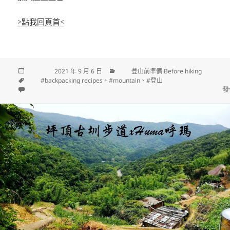
>點我回頁首<
發佈日期:
2021 年 9 月 6 日
分類
登山前準備 Before hiking
標籤
#backpacking recipes
、
#mountain
、
#登山
在〈【登山菜單】上山吃什麼？登山煮食分享 (Backpacking Recipes )〉
發