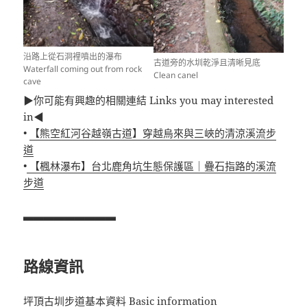
沿路上從石洞裡噴出的瀑布
古道旁的水圳乾淨且清晰見底
Waterfall coming out from rock
Clean canel
cave
▶你可能有興趣的相關連結 Links you may interested
in◀
•
【熊空紅河谷越嶺古道】穿越烏來與三峽的清涼溪流步
道
•
【楓林瀑布】台北鹿角坑生態保護區｜疊石指路的溪流
步道
▃▃▃▃▃▃▃▃▃
路線資訊
坪頂古圳步道基本資料 Basic information