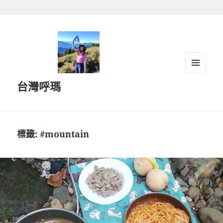
跳
至
主
要
內
容
選單及
台灣呼瑪
小工具
標籤:
#mountain