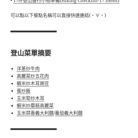
•
17件登山健行小物準備(Hiking Checklist-17 Items)
可以點以下餐點名稱可以直接快速連結(・∀・)
▃▃▃▃▃▃▃▃▃▃
登山菜單摘要
洋蔥炒牛肉
高麗菜炒五花肉
蝦米炒木耳豌豆
蛋炒飯
玉米筍炒木耳
蝦米炒蘑菇高麗菜
玉米蒜香義大利麵
/
番茄義大利麵
▃▃▃▃▃▃▃▃▃▃