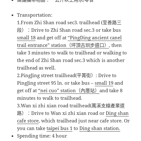
Transportation:
1.From Zhi Shan road sec3. trailhead (至善路三
段）：Drive to Zhi Shan road sec.3 or take bus
small 18
and get off at
“PingDing ancient canel
trail entrance” station（坪頂古圳步道口）
, then
take 3 minutes to walk to trailhead or walking to
the end of Zhi Shan road sec.3 which is another
trailhead as well.
2.PingJing street trailhead(平菁街）: Drive to
PingJing street 95 ln. or take bus –
small 19
and
get off at
“nei cuo” station（內厝站）
and take 8
minutes to walk to trailhead.
3.Wan xi zhi xian road trailhead(萬溪支線產業道
路）：Drive to Wan xi zhi xian road or
Ding shan
cafe store
, which trailhead just near cafe store. Or
you can take
taipei bus 1
to
Ding shan station.
Spending time: 4 hour