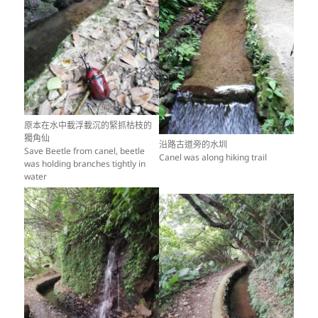
原本在水中載浮載沉的緊抓枯枝的
獨角仙
沿路古道旁的水圳
Save Beetle from canel, beetle
Canel was along hiking trail
was holding branches tightly in
water