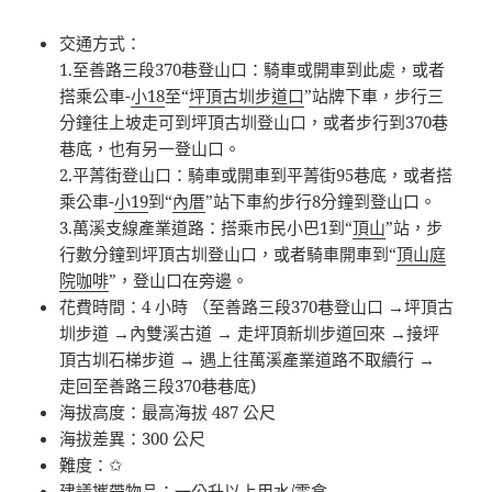
交通方式：
1.至善路三段370巷登山口：騎車或開車到此處，或者
搭乘公車-
小18
至“
坪頂古圳步道口
”站牌下車，步行三
分鐘往上坡走可到坪頂古圳登山口，或者步行到370巷
巷底，也有另一登山口。
2.平菁街登山口：騎車或開車到平菁街95巷底，或者搭
乘公車-
小19
到“
內厝
”站下車約步行8分鐘到登山口。
3.萬溪支線產業道路：搭乘市民小巴1到“
頂山
”站，步
行數分鐘到坪頂古圳登山口，或者騎車開車到“
頂山庭
院咖啡
”，登山口在旁邊。
花費時間：4 小時 （至善路三段370巷登山口 →坪頂古
圳步道 →內雙溪古道 → 走坪頂新圳步道回來 →接坪
頂古圳石梯步道 → 遇上往萬溪產業道路不取續行 →
走回至善路三段370巷巷底)
海拔高度：最高海拔 487 公尺
海拔差異：300 公尺
難度：✩
建議攜帶物品：一公升以上用水/零食