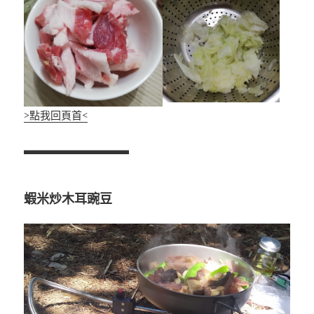
>點我回頁首<
▃▃▃▃▃▃▃▃▃▃
蝦米炒木耳豌豆