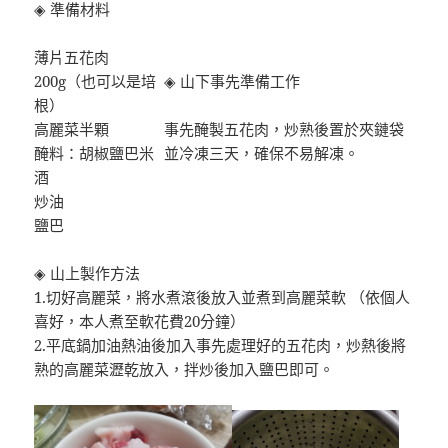
◈ 準備材料
薄片五花肉
200g（也可以是培
◈ 山下事先準備工作
根）
高麗菜半顆
事先醃製五花肉，炒熟後置於夾鏈袋
醃料：胡椒鹽巴米
並冷凍三天，確保不易解凍。
酒
炒油
鹽巴
◈ 山上製作方法
1.切好高麗菜，將水煮滾後放入並煮到高麗菜軟 （依個人
喜好，本人煮至軟花費20分鐘）
2.平底鍋加油熱油後加入事先處理好的五花肉，炒熱後將
熟的高麗菜瀝乾放入，拌炒後加入鹽巴即可。