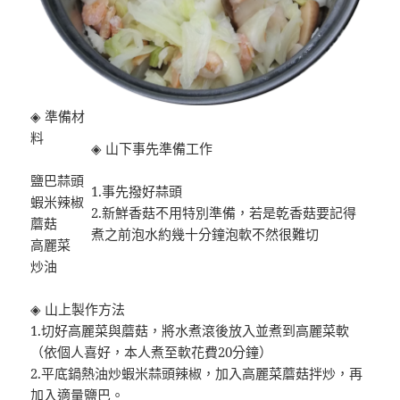
◈ 準備材
料
◈ 山下事先準備工作
鹽巴蒜頭
1.事先撥好蒜頭
蝦米辣椒
2.新鮮香菇不用特別準備，若是乾香菇要記得
蘑菇
煮之前泡水約幾十分鐘泡軟不然很難切
高麗菜
炒油
◈ 山上製作方法
1.切好高麗菜與蘑菇，將水煮滾後放入並煮到高麗菜軟
（依個人喜好，本人煮至軟花費20分鐘）
2.平底鍋熱油炒蝦米蒜頭辣椒，加入高麗菜蘑菇拌炒，再
加入適量鹽巴。