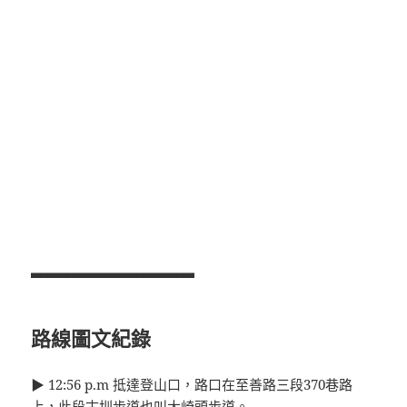
▃▃▃▃▃▃▃▃▃▃▃▃
路線圖文紀錄
▶ 12:56 p.m 抵達登山口，路口在至善路三段370巷路
上，此段古圳步道也叫大崎頭步道。