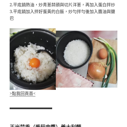
2.平底鍋熱油，炒青蔥蒜頭與切片洋蔥，再加入蛋白拌炒
3.平底鍋加入拌好蛋黃的白飯，炒勻拌勻後加入醬油與鹽
巴
>點我回頁首<
▃▃▃▃▃▃▃▃▃▃
玉米蒜香（番茄肉醬）義大利麵