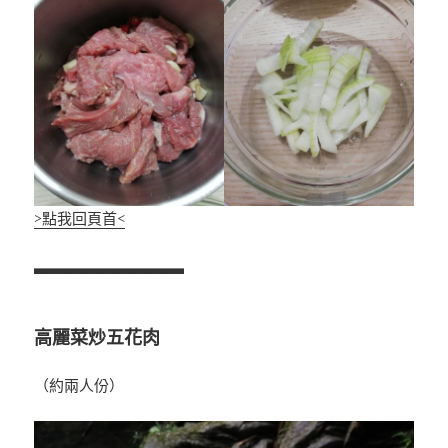
>點我回頁首<
▃▃▃▃▃▃▃▃▃▃
高麗菜炒五花肉
（約兩人份）