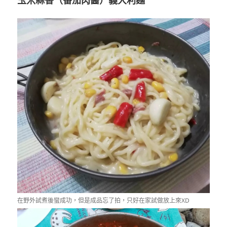
在野外試煮後蠻成功，但是成品忘了拍，只好在家試做放上來XD