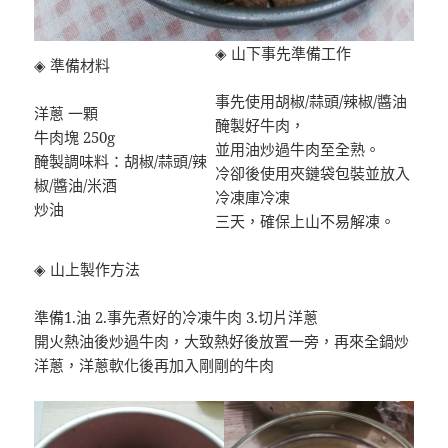
◈ 山下事先準備工作
◈ 準備材料
事先使用胡椒/蒜頭/辣椒/醬油
洋蔥 一顆
醃製好牛肉，
牛肉塊 250g
並用油炒過牛肉至全熟。
醃製調味料：胡椒/蒜頭/辣
冷卻後使用夾鏈袋包裝並放入
椒/醬油/米酒
冷凍庫冷凍
炒油
三天，確保上山不易解凍。
◈ 山上製作方法
準備1.油 2.事先煮好的冷凍牛肉 3.切片洋蔥
開火熱油後炒過牛肉，大致熱好後放置一旁，再來全鍋炒
洋蔥，洋蔥軟化後再加入剛剛的牛肉