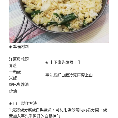
◈ 準備材料
洋蔥與蒜頭
◈ 山下事先準備工作
青蔥
一顆蛋
事先煮好白飯冷藏再帶上山
米飯
鹽巴與醬油
炒油
◈ 山上製作方法
1.先將蛋分成蛋白與蛋黃，可利用蛋殼幫助兩者分開，蛋
黃加入事先準備好的白飯拌勻