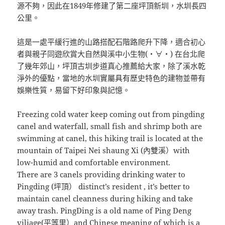
源不夠，因此在1849年修建了第二座坪頂新圳，水圳長四
公里。
這是一處平緩行進的山路搭配石階路爬升下降，適合初心
者與親子同遊欣賞大自然與溪中小生物(・∀・) 在台北爬
了幾年郊山，坪頂古圳步道真心推薦給大家，除了溪水乾
淨外的優點，當地的水圳實屬具有歷史特色的建物並帶有
娛樂性質，易留下好印象與記憶。
Freezing cold water keep coming out from pingding
canel and waterfall, small fish and shrimp both are
swimming at canel, this hiking trail is located at the
mountain of Taipei Nei shaung Xi (內雙溪）with
low-humid and comfortable environment.
There are 3 canels providing drinking water to
Pingding (坪頂） distinct’s resident , it’s better to
maintain canel cleanness during hiking and take
away trash. PingDing is a old name of Ping Deng
viliage(平等里）and Chinese meaning of which is a