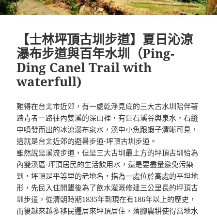
【士林坪頂古圳步道】夏日沁涼
瀑布步道與百年水圳（Ping-
Ding Canel Trail with
waterfull)
難得在台北市近郊，有一處乾淨見底的三大古水圳陪伴著
踏青者一路往內雙溪的深山裡，有巨石溪谷與泉水，石縫
中噴發而出的冰涼瀑布泉水，溪中小魚跟蝦子清晰可見，
這就是台北近郊的避暑步道-坪頂古圳步道。
雖然說是溪流步道，但是三大古圳最上方的坪頂古圳恰為
內雙溪區-坪頂居民的生活飲用水，還是要盡量避免污染
到，坪頂是平等里的老地名，指為一處位於高處的平坦地
形，先民入住開墾後為了飲水灌溉修建三公里長的坪頂古
圳步道，從清朝時期1835年到現在有186年以上的歷史，
而後越來越多移民遷居來坪頂居住，落腳農耕使得當地水