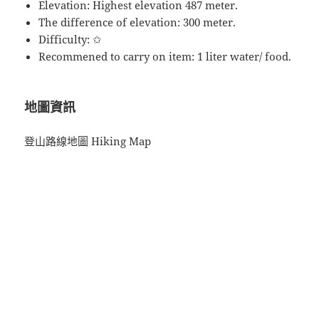
Elevation: Highest elevation 487 meter.
The difference of elevation: 300 meter.
Difficulty: ✩
Recommened to carry on item: 1 liter water/ food.
地圖資訊
登山路線地圖
Hiking Map