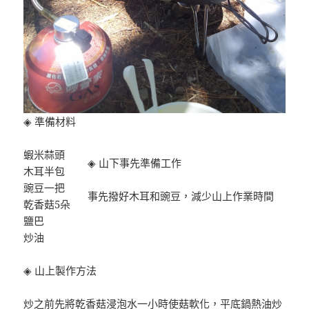
◈ 準備材料
蝦米蒜頭
◈ 山下事先準備工作
木耳半包
豌豆一把
事先撥好木耳和豌豆，減少山上作業時間
乾香菇5朵
鹽巴
炒油
◈ 山上製作方法
炒之前先將乾香菇浸泡水一小時使菇軟化，平底鍋熱油炒