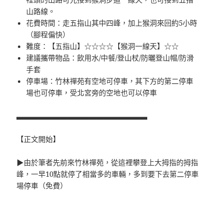
山路線。
花費時間：走五指山其中四峰，加上猴洞來回約5小時
（腳程偏快）
難度：【五指山】☆☆☆☆【猴洞一線天】☆☆
建議攜帶物品：飲用水/中餐/登山杖/防曬登山帽/防滑
手套
停車場：竹林禪苑有空地可停車，其下方的第二停車
場也可停車，受北宮旁的空地也可以停車
▃▃▃▃▃▃▃▃▃▃▃▃▃▃▃▃▃▃
【正文開始】
▶由於筆者先前來竹林禪苑，從這裡攀登上大拇指的拇指
峰，一早10點就停了相當多的車輛，多到要下去第二停車
場停車（免費）