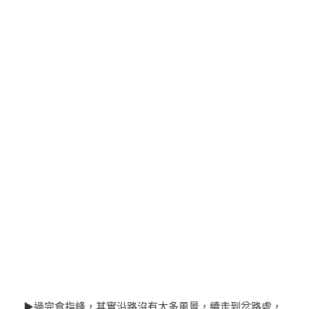
▶過完食指峰，其實沿路沒有太多風景，續走到岔路處，