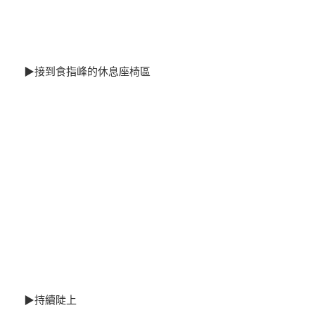
▶接到食指峰的休息座椅區
▶持續陡上