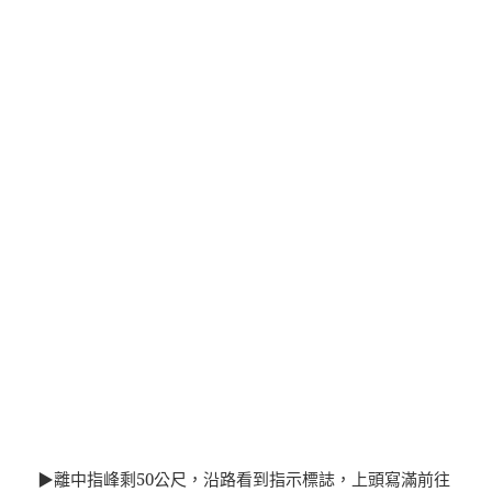
▶離中指峰剩50公尺，沿路看到指示標誌，上頭寫滿前往