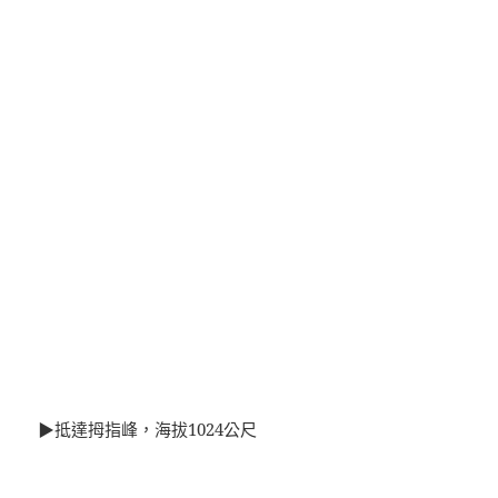
▶抵達拇指峰，海拔1024公尺