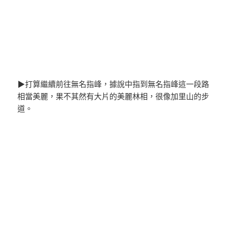
▶打算繼續前往無名指峰，據說中指到無名指峰這一段路
相當美麗，果不其然有大片的美麗林相，很像加里山的步
道。