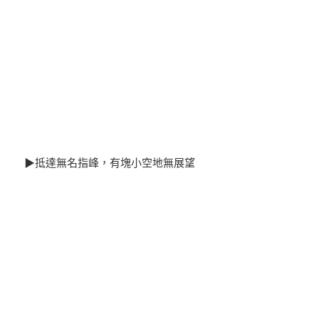
▶抵達無名指峰，有塊小空地無展望