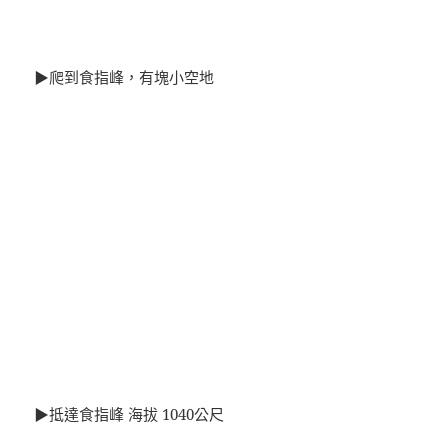
▶爬到食指峰，有塊小空地
▶抵達食指峰 海拔 1040公尺