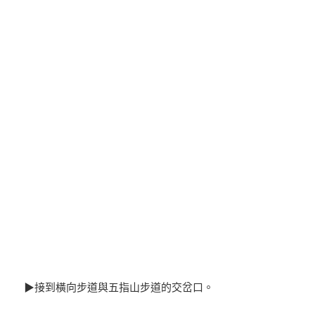
▶接到橫向步道與五指山步道的交岔口。