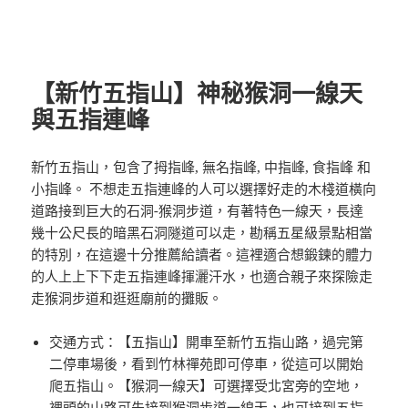
【新竹五指山】神秘猴洞一線天
與五指連峰
新竹五指山，包含了拇指峰, 無名指峰, 中指峰, 食指峰 和
小指峰。 不想走五指連峰的人可以選擇好走的木棧道橫向
道路接到巨大的石洞-猴洞步道，有著特色一線天，長達
幾十公尺長的暗黑石洞隧道可以走，勘稱五星級景點相當
的特別，在這邊十分推薦給讀者。這裡適合想鍛鍊的體力
的人上上下下走五指連峰揮灑汗水，也適合親子來探險走
走猴洞步道和逛逛廟前的攤販。
交通方式：【五指山】開車至新竹五指山路，過完第
二停車場後，看到竹林禪苑即可停車，從這可以開始
爬五指山。【猴洞一線天】可選擇受北宮旁的空地，
裡頭的山路可先接到猴洞步道一線天，也可接到五指