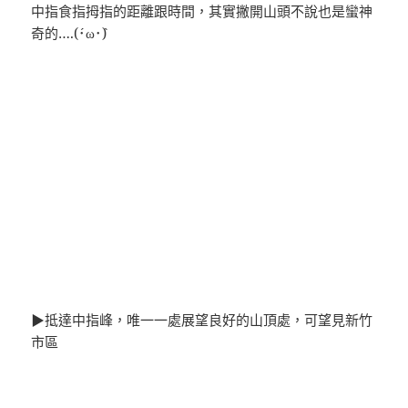
中指食指拇指的距離跟時間，其實撇開山頭不說也是蠻神
奇的….(´･ω･`)
▶抵達中指峰，唯一一處展望良好的山頂處，可望見新竹
市區