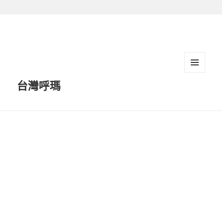
跳
至
主
要
內
容
選單及
台灣呼瑪
小工具